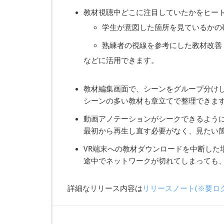
教材視聴中どこに注目していたかをヒー
学生が意図した箇所を見ているかの
熟練者の視線を参考にした教材改善
などに活用できます。
教材編集画面で、シーンをグループ分け
シーンの多い教材も章立てで整理できま
動画アノテーションがシークできるよう
最初から再生し直す必要がなく、見たい
VR端末への教材ダウンロードを中断した
途中でネットワークが切れてしまっても
詳細なリリース内容は
リリースノート(※要ロ